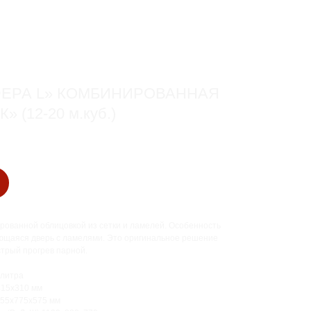
ЕРА L» КОМБИНИРОВАННАЯ
 (12-20 м.куб.)
рованной облицовкой из сетки и ламелей. Особенность
ющаяся дверь с ламелями. Это оригинальное решение
трый прогрев парной.
 литра
315х310 мм
955х775х575 мм