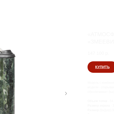
«АТМОСФ
«ЗМЕЕВИК»
147 100
р.
КУПИТЬ
Модель с комбини
модели - открыва
обеспечивает быс
Объем топки
- 54
Размер экрана
- 
Размер
(ВхДхШ) 