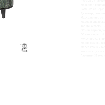
Размер в упаков
Материал корпус
Каменка
из нерж. 
Диаметр дымохо
Масса печи с сет
Масса в упаковк
Толщина топки
- 
Объем парной
до
Объем закрытой 
Колосник, зольни
Масса камней в 
Масса камней в с
Режимы - русская 
Гарантия 36 мес