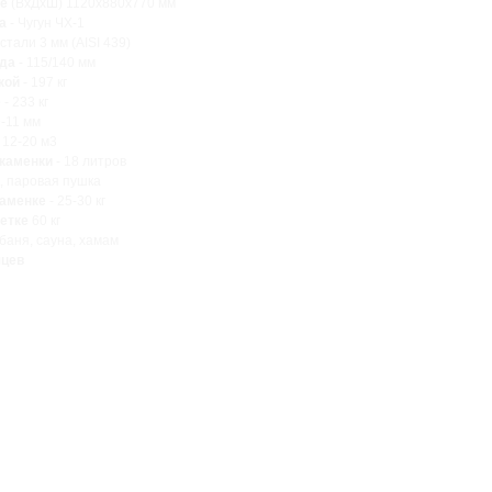
ке
(ВхДхШ) 1120х880х770 мм
а
- Чугун ЧХ-1
стали 3 мм (AISI 439)
да
- 115/140 мм
кой
- 197 кг
е
- 233 кг
9-11 мм
 12-20 м3
каменки
- 18 литров
к, паровая пушка
каменке
- 25-30 кг
етке
60 кг
баня, сауна, хамам
яцев